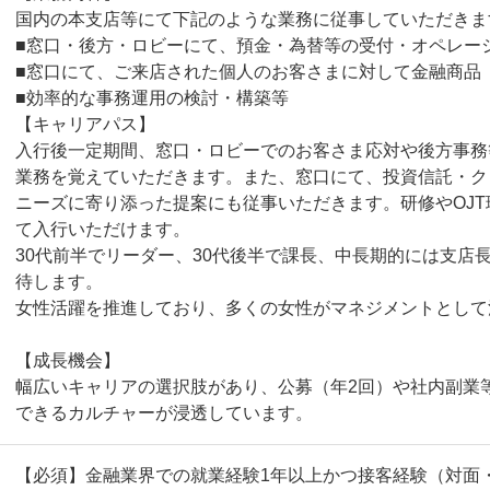
国内の本支店等にて下記のような業務に従事していただきま
■窓口・後方・ロビーにて、預金・為替等の受付・オペレー
■窓口にて、ご来店された個人のお客さまに対して金融商品
■効率的な事務運用の検討・構築等
【キャリアパス】
入行後一定期間、窓口・ロビーでのお客さま応対や後方事務
業務を覚えていただきます。また、窓口にて、投資信託・ク
ニーズに寄り添った提案にも従事いただきます。研修やOJ
て入行いただけます。
30代前半でリーダー、30代後半で課長、中長期的には支店
待します。
女性活躍を推進しており、多くの女性がマネジメントとして
【成長機会】
幅広いキャリアの選択肢があり、公募（年2回）や社内副業
できるカルチャーが浸透しています。
【必須】金融業界での就業経験1年以上かつ接客経験（対面