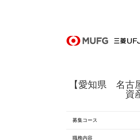
【愛知県 名古
資
募集コース
職務内容