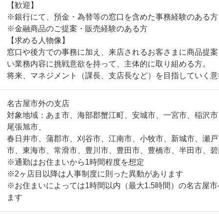
【歓迎】
※銀行にて、預金・為替等の窓口を含めた事務経験のある方
※金融商品のご提案・販売経験のある方
【求める人物像】
窓口や後方での事務に加え、来店されるお客さまに商品提案
い業務内容に挑戦意欲を持って、主体的に取り組める方。
将来、マネジメント（課長、支店長など）を目指していく
名古屋市外の支店
対象地域：あま市、海部郡蟹江町、安城市、一宮市、稲沢市
尾張旭市、
春日井市、蒲郡市、刈谷市、江南市、小牧市、新城市、瀬戸
市、東海市、常滑市、豊川市、豊田市、豊橋市、半田市、碧
※通勤はお住まいから1時間程度を想定
※2ヶ店目以降は人事制度に則った異動があります
※お住まいによっては1時間以内（最大1.5時間）の名古屋
ます